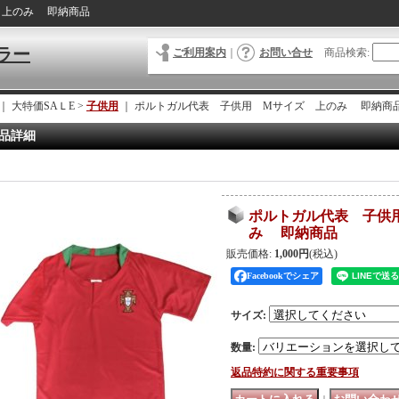
 上のみ 即納商品
ラー
ご利用案内
｜
お問い合せ
商品検索
:
｜ 大特価SAＬE >
子供用
｜
ポルトガル代表 子供用 Mサイズ 上のみ 即納商
品詳細
ポルトガル代表 子供
み 即納商品
販売価格
:
1,000円
(税込)
Facebookでシェア
サイズ
:
数量
:
返品特約に関する重要事項