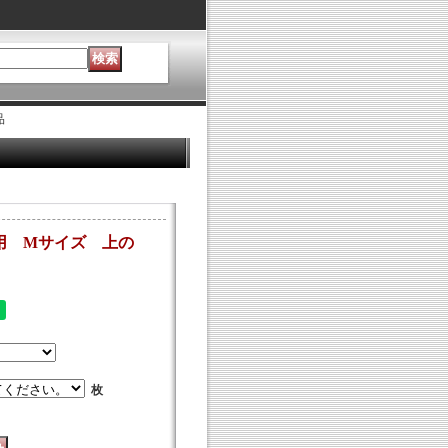
品
用 Mサイズ 上の
枚