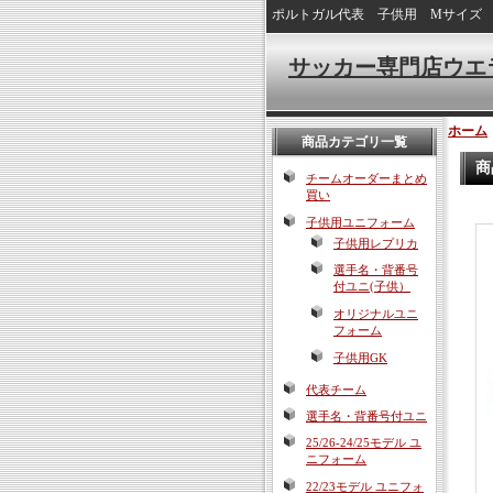
ポルトガル代表 子供用 Mサイズ
サッカー専門店ウエ
ホーム
商品カテゴリ一覧
商
チームオーダーまとめ
買い
子供用ユニフォーム
子供用レプリカ
選手名・背番号
付ユニ(子供）
オリジナルユニ
フォーム
子供用GK
代表チーム
選手名・背番号付ユニ
25/26-24/25モデル ユ
ニフォーム
22/23モデル ユニフォ