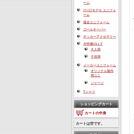
ーム
21//22モデル ユニフォ
ーム
過去ユニフォーム
ゴールキーパー
サッカーアクセサリー
大特価SAＬE
大人用
子供用
メーカーユニフォーム
オリジナル製作
用ユニ
ジャージ
Tシャツ
ショッピングカート
カートの中身
カートは空です。