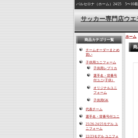
バルセロナ（ホーム）24/25 5〜
サッカー専門店ウエ
ホーム
商品カテゴリ一覧
商
チームオーダーまとめ
買い
子供用ユニフォーム
子供用レプリカ
選手名・背番号
付ユニ(子供）
オリジナルユニ
フォーム
子供用GK
代表チーム
選手名・背番号付ユニ
25/26-24/25モデル ユ
ニフォーム
22/23モデル ユニフォ