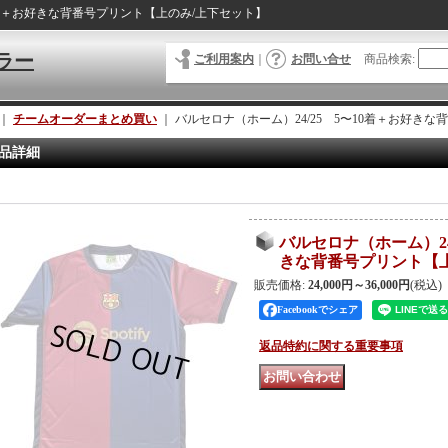
10着＋お好きな背番号プリント【上のみ/上下セット】
ラー
ご利用案内
｜
お問い合せ
商品検索
:
｜
チームオーダーまとめ買い
｜
バルセロナ（ホーム）24/25 5〜10着＋お好き
品詳細
バルセロナ（ホーム）24
きな背番号プリント【
販売価格
:
24,000円～36,000円
(税込)
Facebookでシェア
返品特約に関する重要事項