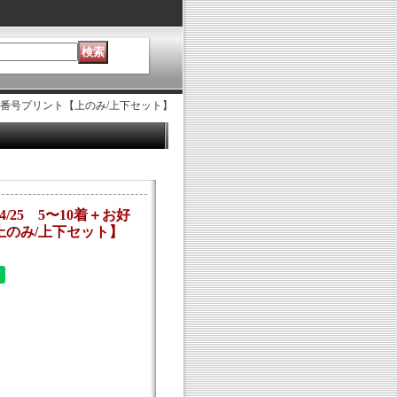
な背番号プリント【上のみ/上下セット】
/25 5〜10着＋お好
上のみ/上下セット】