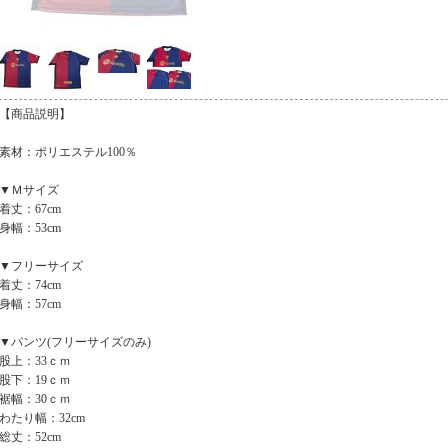
【商品説明】
素材：ポリエステル100％
▼Ｍサイズ
着丈：67cm
身幅：53cm
▼フリーサイズ
着丈：74cm
身幅：57cm
▼パンツ(フリーサイズのみ)
股上：33ｃｍ
股下：19ｃｍ
裾幅：30ｃｍ
わたり幅：32cm
総丈：52cm