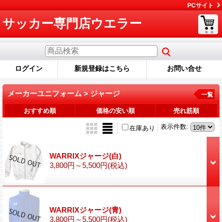
PCサイト
サッカー専門店ウエラー
ログイン
新規登録はこちら
お問い合せ
メーカーユニフォーム > ジャージ
一覧
おすすめ順
価格の安い順
売れ筋順
表示件数
:
在庫あり
WARRIXジャージ(白)
3,800円～5,500円
(税込)
WARRIXジャージ(青)
3,800円～5,500円
(税込)